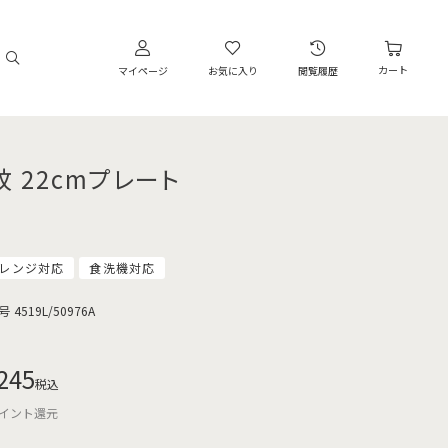
カート
マイページ
お気に入り
閲覧履歴
紋 22cmプレート
レンジ対応
食洗機対応
号
4519L/50976A
245
税込
イント還元