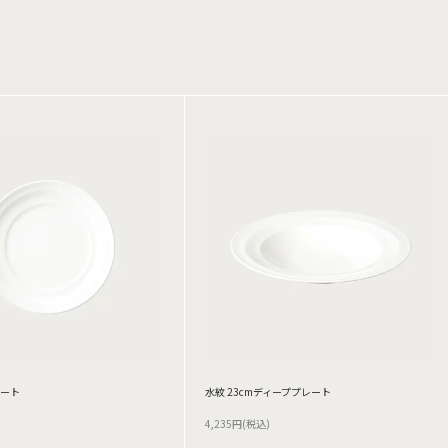
レート
水紋 23cmディーププレート
4,235円(税込)