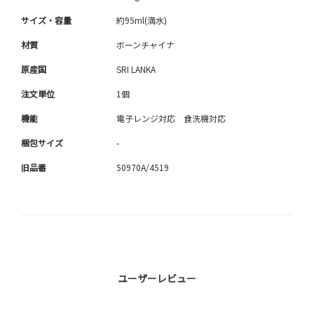
サイズ・容量
約95ml(満水)
材質
ボーンチャイナ
原産国
SRI LANKA
注文単位
1個
機能
電子レンジ対応 食洗機対応
梱包サイズ
-
旧品番
50970A/4519
ユーザーレビュー