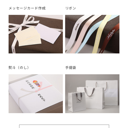
メッセージカード作成
リボン
熨斗（のし）
手提袋