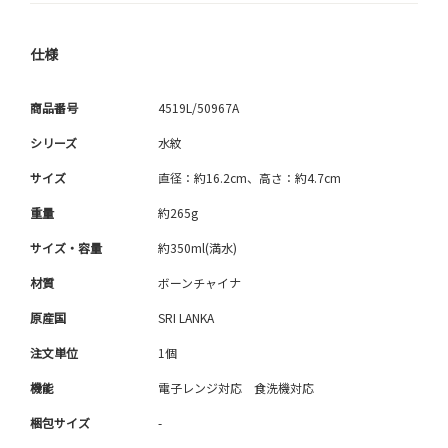
仕様
商品番号
4519L/50967A
シリーズ
水紋
サイズ
直径：約16.2cm、高さ：約4.7cm
重量
約265g
サイズ・容量
約350ml(満水)
材質
ボーンチャイナ
原産国
SRI LANKA
注文単位
1個
機能
電子レンジ対応 食洗機対応
梱包サイズ
-