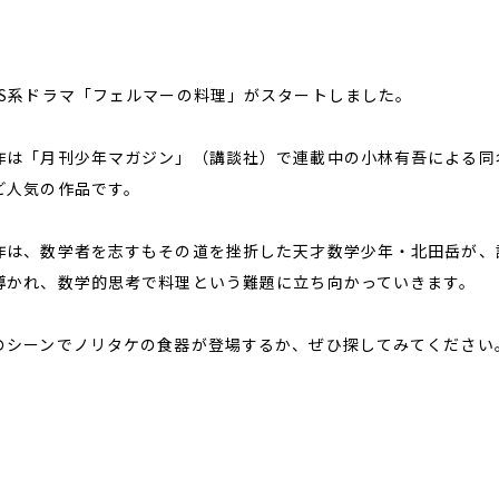
BS系ドラマ「フェルマーの料理」がスタートしました。
作は「月刊少年マガジン」（講談社）で連載中の小林有吾による同
ど人気の作品です。
作は、数学者を志すもその道を挫折した天才数学少年・北田岳が、
導かれ、数学的思考で料理という難題に立ち向かっていきます。
のシーンでノリタケの食器が登場するか、ぜひ探してみてください