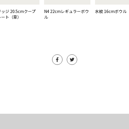
ッジ 20.5cmクープ
N4 22cmレギュラーボウ
水紋 16cmボウル
レート（草）
ル