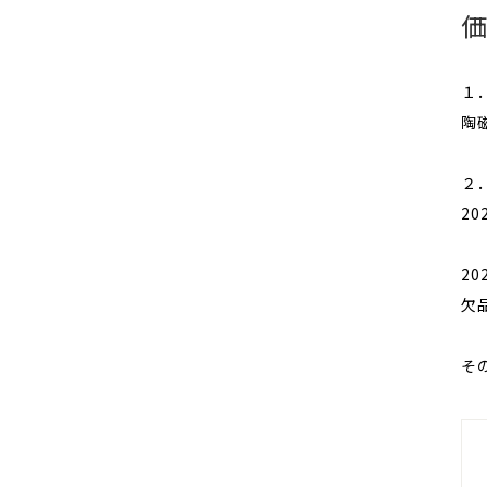
１
陶
２
2
2
欠
そ