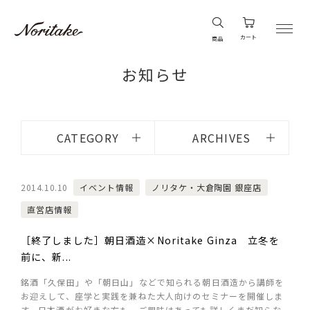
カート
商品
お知らせ
CATEGORY
ARCHIVES
2014.10.10
イベント情報
ノリタケ・大倉陶園 銀座店
直営店情報
［終了しました］朝日酒造×Noritake Ginza 立冬を
前に、新...
銘酒「久保田」や「朝日山」などで知られる朝日酒造から講師を
お迎えして、座学と実践を兼ねた大人向けのセミナーを開催しま
す。日本酒がお好きな方も、ご興味はあっても詳しくまだ知らな