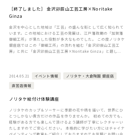
［終了しました］ 金沢卯辰山工芸工房×Noritake
Ginza
金沢を中心とした地域は「工芸」の盛んな街として広く知られて
います。この地域における工芸の発展は、江戸藩政期の「加賀藩
御細工所」が果たした役割が多大なものでした。 この度ノリタケ
銀座店ではこの「御細工所」の流れを組む「金沢卯辰山工芸工
房」と共に「金沢卯辰山工芸工房×Noritake Ginza」と題し...
2014.05.21
イベント情報
ノリタケ・大倉陶園 銀座店
直営店情報
ノリタケ絵付け体験講座
ノリタケのカップ＆ソーサーに季節の花や柄を描いて、世界にひ
とつしかない貴方だけの作品を作りませんか。 初めての方でも、
経験がある方でも楽しんで頂けるよう講師が丁寧にレクチャーい
たしますのでご安心ください。 本格的に学びたい方にはチャイナ
ペインティング教室もご紹介しておりますのでお気軽にお問い合