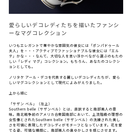
愛らしいデコレディたちを描いたファンシ
ーなマグコレクション
いつもエレガントで華やかな雰囲気の彼女には「ポンパドゥール
夫人」を・・・アクティブでファッショナブルな彼女には「エル
テ」かな・・・なんて、大切な人を思い浮かべながら選ぶのもたの
しい「レディ マグ」コレクション。もちろん、あなたのコレクシ
ョンとしても。
ノリタケ アール・デコを代表する麗しいデコレディたちが、愛ら
しいマグコレクションとして現代によみがえりました。
上から順に
「サザン ベル」（左上）
Southern belle（サザンベル）とは、直訳すると南部美人の意
味。南北戦争前のアメリカ合衆国南部において、上流階級の理想の
女性像とされたSouthern belle（サザンベル）の洗練された美し
さを可憐に表現したデコレディがモチーフとなっています。花を愛
でる姿、可憐な横顔に、南部美人の奥ゆかしさを感じさせます。