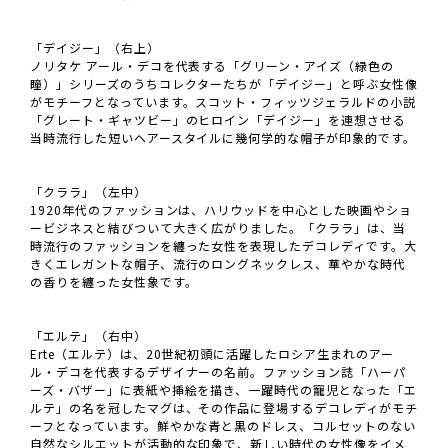
「デイジー」（右上）
ノリタケ アール・デコを代表する「グリーン・アイズ（緑色の
瞳）」シリーズのうちコレクターたちが「デイジー」と呼ぶ女性像
がモチーフとなっています。スコット・フィッツジェラルドの小説
「グレート・ギャツビー」のヒロイン「デイジー」を連想させる
当時流行した短いヘアースタイルに幾何学的な帽子が印象的です。
「クララ」（左中）
1920年代のファッションは、ハリウッドを中心とした映画やショ
ービジネスと結びついて大きく広がりました。「クララ」は、当
時流行のファッションを纏った女性を表現したデコレディです。大
きくエレガントな帽子、流行のロングネックレス、華やかな時代
の香りを纏った女性象です。
「エルテ」（右中）
Erte（エルテ）は、20世紀初頭に活躍したロシア生まれのアー
ル・デコを代表するデザイナーの名前。ファッション誌「ハーパ
ーズ・バザー」に表紙や挿絵を描き、一躍時代の寵児となった「エ
ルテ」の名を冠したマグは、その作品に登場するデコレディがモチ
ーフとなっています。鮮やかな青と黒のドレス、コルセットのない
自然なシルエットが活動的な印象で、新しい時代の女性像をイメ