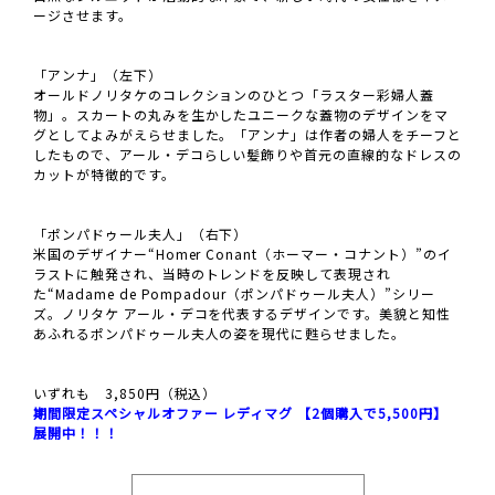
ージさせます。
「アンナ」（左下）
オールドノリタケのコレクションのひとつ「ラスター彩婦人蓋
物」。スカートの丸みを生かしたユニークな蓋物のデザインをマ
グとしてよみがえらせました。「アンナ」は作者の婦人をチーフと
したもので、アール・デコらしい髪飾りや首元の直線的なドレスの
カットが特徴的です。
「ポンパドゥール夫人」（右下）
米国のデザイナー“Homer Conant（ホーマー・コナント）”のイ
ラストに触発され、当時のトレンドを反映して表現され
た“Madame de Pompadour（ポンパドゥール夫人）”シリー
ズ。ノリタケ アール・デコを代表するデザインです。美貌と知性
あふれるポンパドゥール夫人の姿を現代に甦らせました。
いずれも 3,850円（税込）
期間限定スペシャルオファー レディマグ 【2個購入で5,500円】
展開中！！！