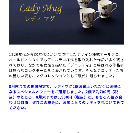
1920年代から30年代にかけて流行したデザイン様式アールデコ。
オールドノリタケでもアールデコ様式を取り入れた作品が多く残さ
れており、なかでも女性を描いた「デコレディ」と呼ばれる作品群
は熱心なコレクターたちに愛されています。そんなデコレディたち
の麗しい姿を、マグコレクションとして現代に甦らせました。
8月末までの期間限定で、レディマグ2個お買上いただくとお得に
なるスペシャルオファーをご用意しました。2個で7,700円（税
込）のところ、8月末までは5,500円（税込）に。もちろん組み合
わせは自由！ぜひこの機会に、お気に入りのレディを見つけてみて
ください。