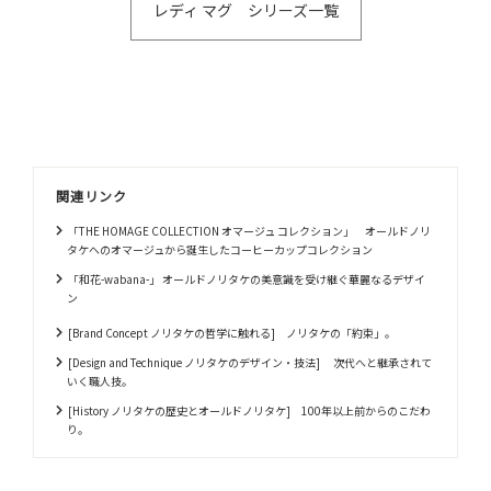
レディ マグ シリーズ一覧
関連リンク
「THE HOMAGE COLLECTION オマージュ コレクション」 オールドノリ
タケへのオマージュから誕生したコーヒーカップコレクション
「和花-wabana-」 オールドノリタケの美意識を受け継ぐ華麗なるデザイ
ン
[Brand Concept ノリタケの哲学に触れる] ノリタケの「約束」。
[Design and Technique ノリタケのデザイン・技法] 次代へと継承されて
いく職人技。
[History ノリタケの歴史とオールドノリタケ] 100年以上前からのこだわ
り。