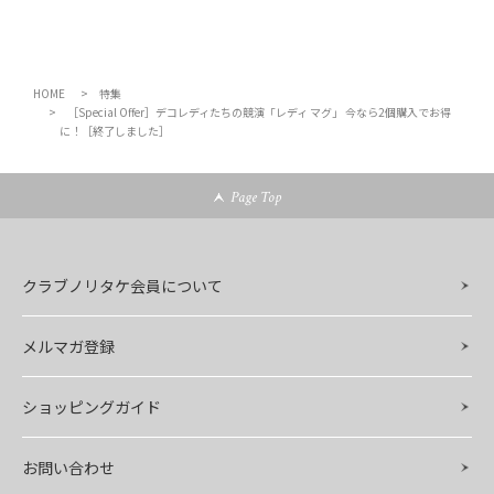
HOME
特集
［Special Offer］デコレディたちの競演「レディ マグ」 今なら2個購入でお得
に！［終了しました］
Page Top
クラブノリタケ会員について
メルマガ登録
ショッピングガイド
お問い合わせ