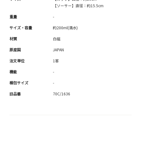
【ソーサー】直径：約15.5cm
重量
-
サイズ・容量
約200ml(満水)
材質
白磁
原産国
JAPAN
注文単位
1客
機能
-
梱包サイズ
-
旧品番
70C/1636