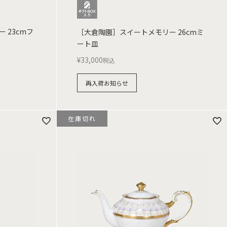
 23cmフ
［大倉陶園］スイートメモリー 26cmミ
ート皿
¥
33,000
税込
再入荷お知らせ
在庫切れ