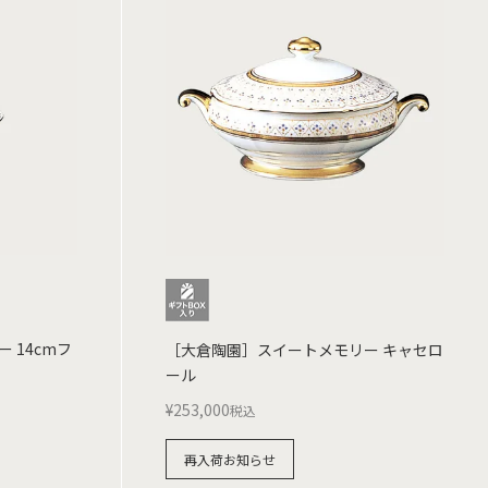
 14cmフ
［大倉陶園］スイートメモリー キャセロ
ール
¥
253,000
税込
再入荷お知らせ