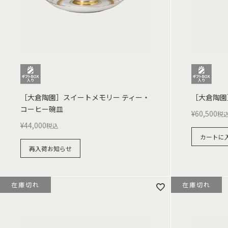
［大倉陶園］スイートメモリー ティー・
［大倉陶園
コーヒー碗皿
¥
60,500
税
¥
44,000
税込
カートに
再入荷お知らせ
在庫切れ
在庫切れ