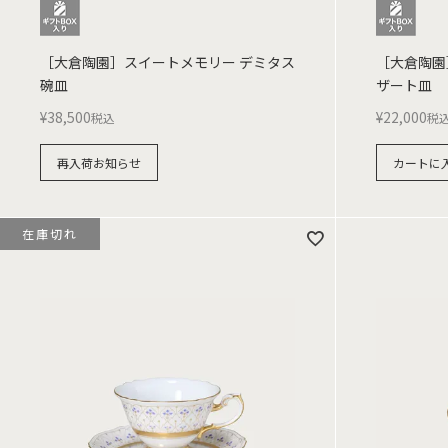
［大倉陶園］スイートメモリー デミタス
［大倉陶園
碗皿
ザート皿
¥
38,500
¥
22,000
税込
税
再入荷お知らせ
カートに
在庫切れ