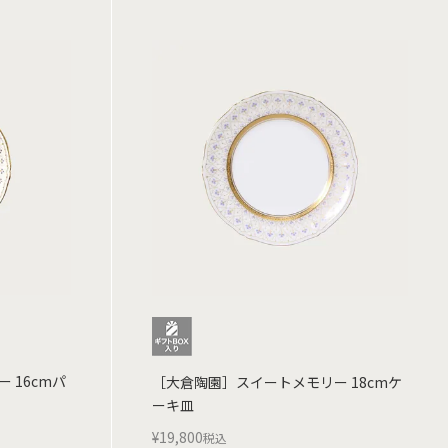
 16cmパ
［大倉陶園］スイートメモリー 18cmケ
ーキ皿
¥
19,800
税込