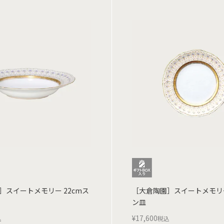
］スイートメモリー 22cmス
［大倉陶園］スイートメモリー
ン皿
¥
17,600
込
税込