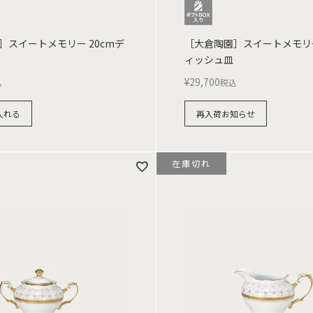
］スイートメモリー 20cmデ
［大倉陶園］スイートメモリー
ィッシュ皿
¥
29,700
込
税込
入れる
再入荷お知らせ
在庫切れ