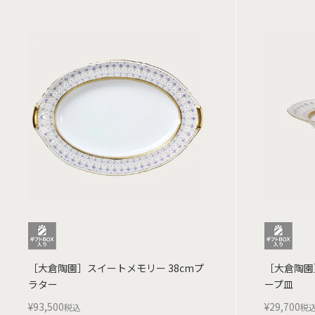
［大倉陶園］スイートメモリー 38cmプ
［大倉陶園
ラター
ープ皿
¥
93,500
¥
29,700
税込
税