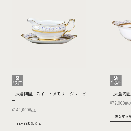
［大倉陶園］スイートメモリー グレービ
［大倉陶園
ー
¥
77,000
税
¥
143,000
税込
再入荷お
再入荷お知らせ