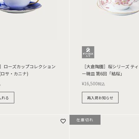
］ローズカップコレクション
［大倉陶園］桜シリーズ テ
(ロサ・カニナ)
ー碗皿 第6回「結桜」
¥
16,500
込
税込
入れる
再入荷お知らせ
在庫切れ