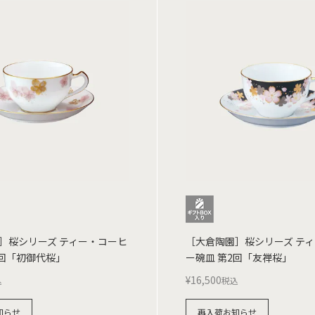
］桜シリーズ ティー・コーヒ
［大倉陶園］桜シリーズ テ
3回「初御代桜」
ー碗皿 第2回「友禅桜」
¥
16,500
込
税込
知らせ
再入荷お知らせ