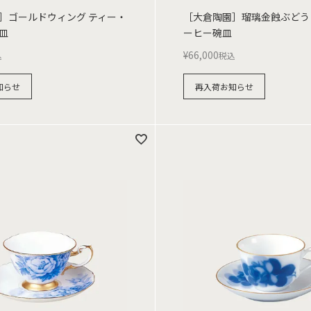
］ゴールドウィング ティー・
［大倉陶園］瑠璃金蝕ぶどう
皿
ーヒー碗皿
¥
66,000
込
税込
知らせ
再入荷お知らせ