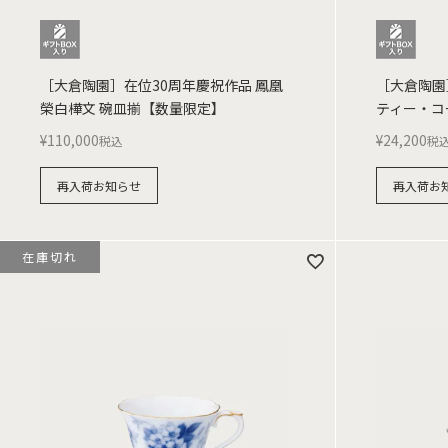
［大倉陶園］在位30周年慶祝作品 鳳凰
［大倉陶園
榮白樺文 碗皿揃【数量限定】
ティー・コ
¥
110,000
¥
24,200
税込
税
再入荷お知らせ
再入荷お
在庫切れ