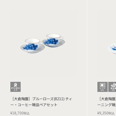
［大倉陶園］ブルーローズ(8211) ティ
［大倉陶園
ー・コーヒー碗皿ペアセット
ーニング碗
¥
18,700
¥
9,350
税込
税込