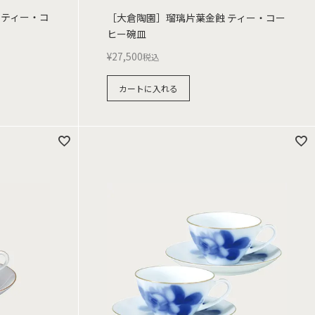
 ティー・コ
［大倉陶園］瑠璃片葉金蝕 ティー・コー
ヒー碗皿
¥
27,500
税込
カートに入れる