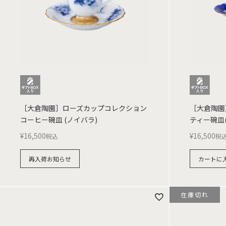
［大倉陶園］ローズカップコレクション
［大倉陶園
コーヒー碗皿 (ノイバラ)
ティー碗皿
¥
16,500
¥
16,500
税込
税
再入荷お知らせ
カートに
在庫切れ