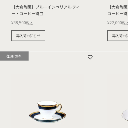
［大倉陶園］ブルーインペリアル ティ
［大倉陶園
ー・コーヒー碗皿
コーヒー碗
¥
38,500
¥
22,000
税込
税
再入荷お知らせ
再入荷お
在庫切れ