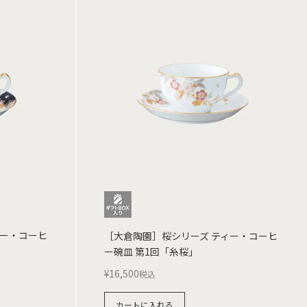
ィー・コーヒ
［大倉陶園］桜シリーズ ティー・コーヒ
ー碗皿 第1回「糸桜」
¥
16,500
税込
カートに入れる