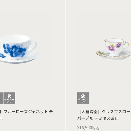
］ブルーローズジャネット モ
［大倉陶園］クリスマスロー
皿
パープル デミタス碗皿
¥
16,500
税込