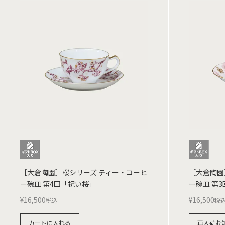
［大倉陶園］桜シリーズ ティー・コーヒ
［大倉陶園
ー碗皿 第4回「祝い桜」
ー碗皿 第
¥
16,500
¥
16,500
税込
税
カートに入れる
再入荷お