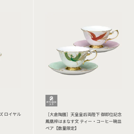
ズ ロイヤル
［大倉陶園］天皇皇后両陛下 御即位記念
鳳凰梓はまなす文 ティー・コーヒー碗皿
ペア【数量限定】