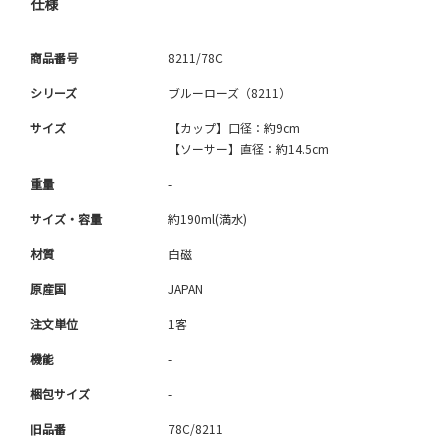
仕様
商品番号
8211/78C
シリーズ
ブルーローズ（8211）
サイズ
【カップ】口径：約9cm
【ソーサー】直径：約14.5cm
重量
-
サイズ・容量
約190ml(満水)
材質
白磁
原産国
JAPAN
注文単位
1客
機能
-
梱包サイズ
-
旧品番
78C/8211