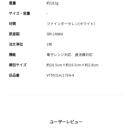
重量
約182g
サイズ・容量
-
材質
ファインポーセレン(ホワイト)
原産国
SRI LANKA
注文単位
1枚
機能
電子レンジ対応 食洗機対応
梱包サイズ
約16.5cm×約16.5cm×約2.8cm
旧品番
VT9931A/1704-4
ユーザーレビュー