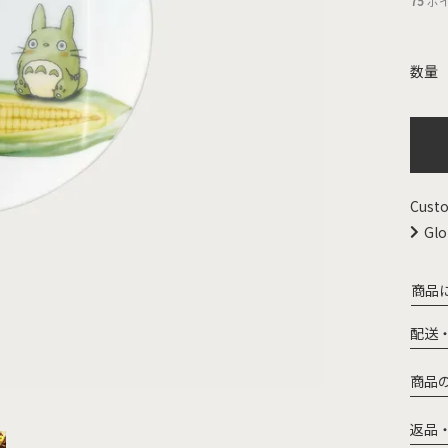
75
ポ
Custo
Glo
商品
配送
商品
返品