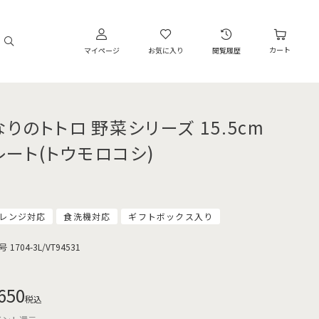
カート
マイページ
お気に入り
閲覧履歴
なりのトトロ 野菜シリーズ 15.5cm
レート(トウモロコシ)
レンジ対応
食洗機対応
ギフトボックス入り
号
1704-3L/VT94531
650
税込