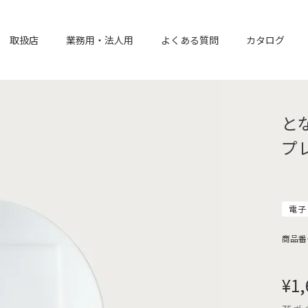
取扱店
業務用・法人用
よくある質問
カタログ
と
プ
電子
商品番
¥
1,