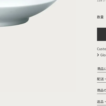
118
ポ
Custo
Glo
商品
配送
商品
返品