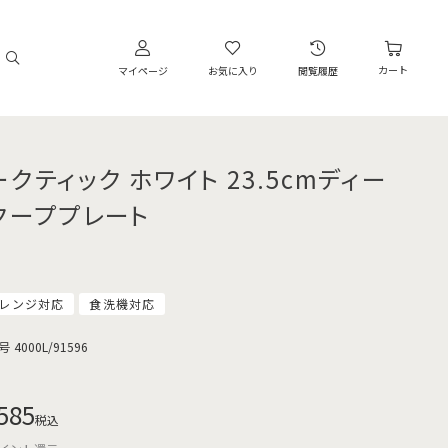
カート
マイページ
お気に入り
閲覧履歴
ークティック ホワイト 23.5cmディー
クーププレート
レンジ対応
食洗機対応
号
4000L/91596
585
税込