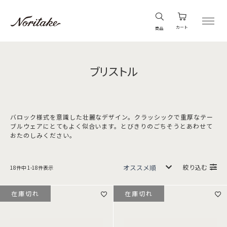
カート
商品
ブリストル
バロック様式を意識した壮麗なデザイン。クラッシックで重厚なテー
ブルウェアにとてもよく似合います。とびきりのごちそうとあわせて
おたのしみください。
絞り込む
18
件中
1
-
18
件表示
在庫切れ
在庫切れ