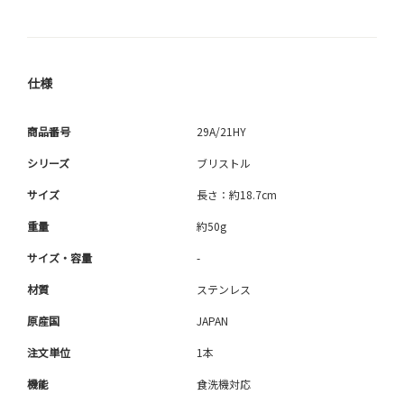
仕様
商品番号
29A/21HY
シリーズ
ブリストル
サイズ
長さ：約18.7cm
重量
約50g
サイズ・容量
-
材質
ステンレス
原産国
JAPAN
注文単位
1本
機能
食洗機対応