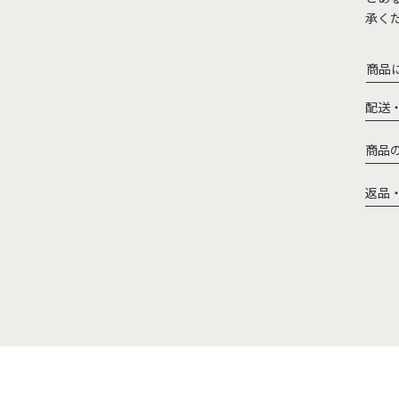
承く
商品
配送
商品
返品