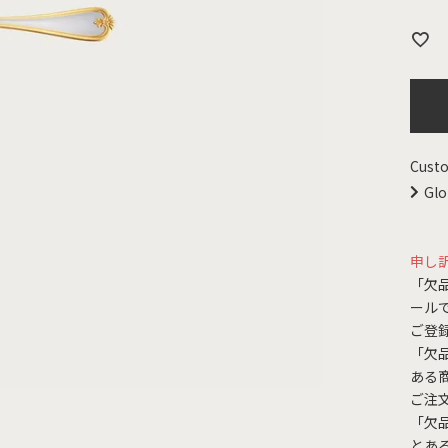
Custo
Glo
申し
「欠
ール
ご登
「欠
ある
ご注
「欠
とあ