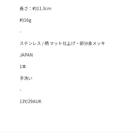
長さ：約11.3cm
約16g
-
ステンレス / 柄 マット仕上げ・部分金メッキ
JAPAN
1本
手洗い
-
13Y/29AUK