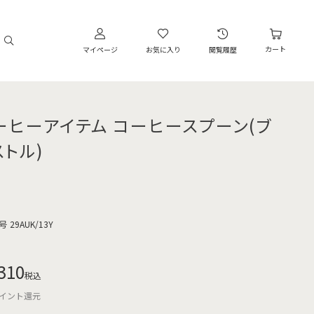
カート
マイページ
お気に入り
閲覧履歴
ーヒーアイテム コーヒースプーン(ブ
ストル)
号
29AUK/13Y
310
税込
イント還元