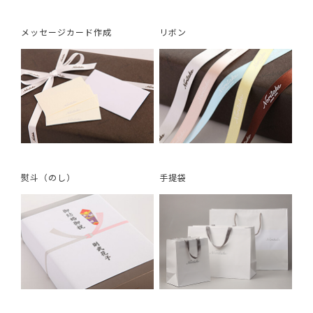
メッセージカード作成
リボン
熨斗（のし）
手提袋