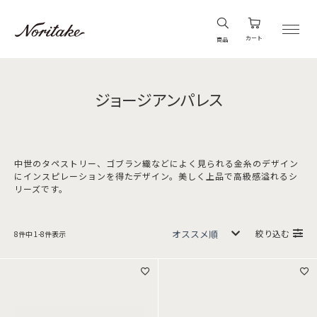
カート
商品
ジョージアンパレス
中世のタペストリー、ゴブラン織などによく見られる金糸のデザイン
にインスピレーションを得たデザイン。美しく上品で高級感溢れるシ
リーズです。
絞り込む
8
件中
1
-
8
件表示