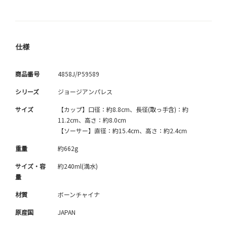
仕様
商品番号
4858J/P59589
シリーズ
ジョージアンパレス
サイズ
【カップ】口径：約8.8cm、長径(取っ手含)：約
11.2cm、高さ：約8.0cm
【ソーサー】直径：約15.4cm、高さ：約2.4cm
重量
約662g
サイズ・容
約240ml(満水)
量
材質
ボーンチャイナ
原産国
JAPAN