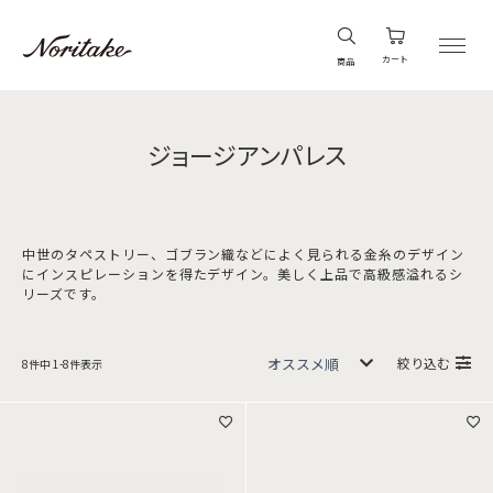
カート
商品
ジョージアンパレス
中世のタペストリー、ゴブラン織などによく見られる金糸のデザイン
にインスピレーションを得たデザイン。美しく上品で高級感溢れるシ
リーズです。
絞り込む
8
件中
1
-
8
件表示