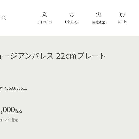
カート
マイページ
お気に入り
閲覧履歴
ョージアンパレス 22cmプレート
号
4858J/59511
,000
税込
イント還元