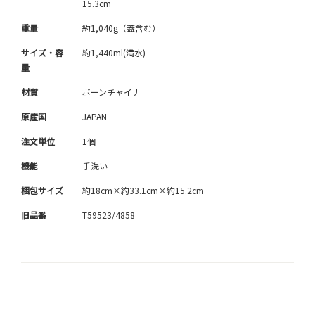
15.3cm
重量
約1,040g（蓋含む）
サイズ・容
約1,440ml(満水)
量
材質
ボーンチャイナ
原産国
JAPAN
注文単位
1個
機能
手洗い
梱包サイズ
約18cm×約33.1cm×約15.2cm
旧品番
T59523/4858