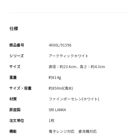
仕様
商品番号
4000L/91596
シリーズ
アークティックホワイト
サイズ
直径：約23.6cm、高さ：約4.3cm
重量
約614g
サイズ・容量
約850ml(満水)
材質
ファインポーセレン(ホワイト)
原産国
SRI LANKA
注文単位
1枚
機能
電子レンジ対応 食洗機対応