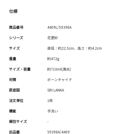
仕様
商品番号
4409L/59398A
シリーズ
花更紗
サイズ
直径：約22.5cm、高さ：約4.2cm
重量
約472g
サイズ・容量
約710ml(満水)
材質
ボーンチャイナ
原産国
SRI LANKA
注文単位
1枚
機能
手洗い
梱包サイズ
-
旧品番
59398A/4409