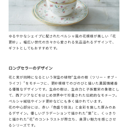
ゆるやかなシェイプに配されたペルシャ風の花模様が美しい「花
更紗」。幅広い世代の方々から愛される気品溢れるデザインで、
ギフトとしてもおすすめです。
ロングセラーのデザイン
花と実が同時になるという架空の植物“生命の樹（ツリー・オブ・
ライフ）”をモチーフに、更紗模様でのびのびと描いた異国情緒香
る優雅なデザインです。生命の樹は、生命力と子孫繁栄の象徴とし
て、西アジアなどをはじめ世界中で珍重された伝統的なモチーフ。
ペルシャ絨毯やインド更紗などにも多く描かれています。
花の中心部分には、赤い「色盛り技法」と金彩を施した厚みのあ
るデザイン。優しいグラデーションで描かれた“葉”と、くっきり
と描かれた“花”のコントラストが際立ち、奥深い魅力を感じさせ
るシリーズです。