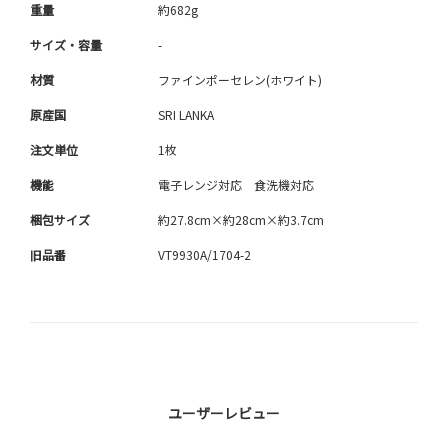
重量
約682g
サイズ・容量
-
材質
ファインポーセレン(ホワイト)
原産国
SRI LANKA
注文単位
1枚
機能
電子レンジ対応 食洗機対応
梱包サイズ
約27.8cm×約28cm×約3.7cm
旧品番
VT9930A/1704-2
ユーザーレビュー