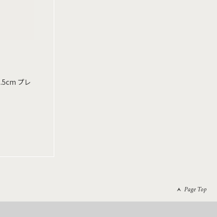
2.5cm プレ
Page Top