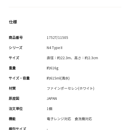
仕様
商品番号
1752T/11505
シリーズ
N4 Type II
サイズ
直径：約22.3m、高さ：約2.3cm
重量
約616g
サイズ・容量
約615ml(満水)
材質
ファインポーセレン(ホワイト)
原産国
JAPAN
注文単位
1個
機能
電子レンジ対応 食洗機対応
梱包サイズ
-