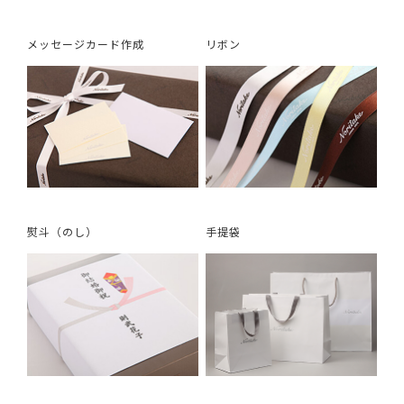
メッセージカード作成
リボン
熨斗（のし）
手提袋