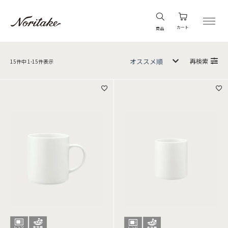
カート
商品
再検索
15
件中
1
-
15
件表示