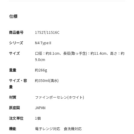
仕様
商品番号
1752T/11516C
シリーズ
N4 Type II
サイズ
口径：約8.1cm、長径(取っ手含)：約11.4cm、高さ：約
9.0cm
重量
約266g
サイズ・容
約350ml(満水)
量
材質
ファインポーセレン(ホワイト)
原産国
JAPAN
注文単位
1個
機能
電子レンジ対応 食洗機対応