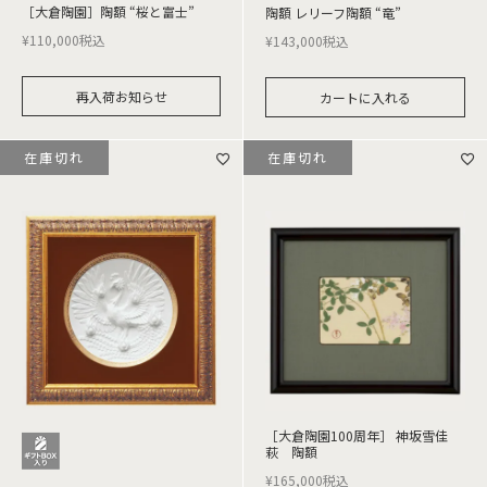
［大倉陶園］陶額 “桜と富士”
陶額 レリーフ陶額 “竜”
¥
110,000
税込
¥
143,000
税込
再入荷お知らせ
カートに入れる
在庫切れ
在庫切れ
［大倉陶園100周年］ 神坂雪佳
萩 陶額
¥
165,000
税込