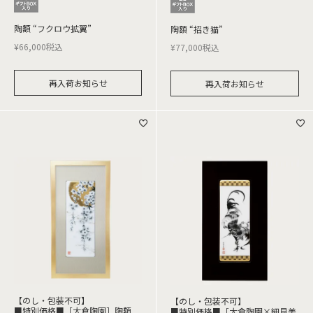
陶額 “フクロウ拡翼”
陶額 “招き猫”
¥
66,000
税込
¥
77,000
税込
再入荷お知らせ
再入荷お知らせ
【のし・包装不可】
【のし・包装不可】
■特別価格■［大倉陶園］陶額
■特別価格■［大倉陶園×細見美