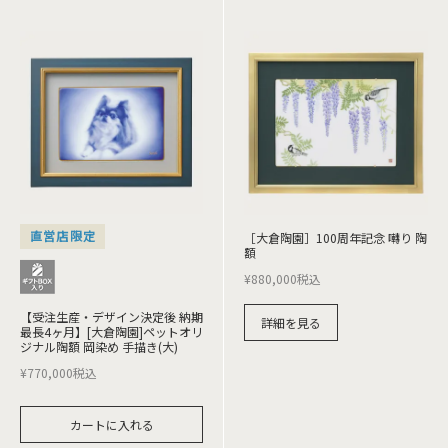
直営店限定
［大倉陶園］100周年記念 囀り 陶
額
¥
880,000
税込
【受注生産・デザイン決定後 納期
詳細を見る
最長4ヶ月】[大倉陶園]ペットオリ
ジナル陶額 岡染め 手描き(大)
¥
770,000
税込
カートに入れる