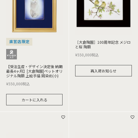
直営店限定
［大倉陶園］100周年記念 メジロ
と桜 陶額
¥
550,000
税込
【受注生産・デザイン決定後 納期
再入荷お知らせ
最長4ヶ月】[大倉陶園]ペットオリ
ジナル陶額 上絵手描 岡染め(小)
¥
550,000
税込
カートに入れる