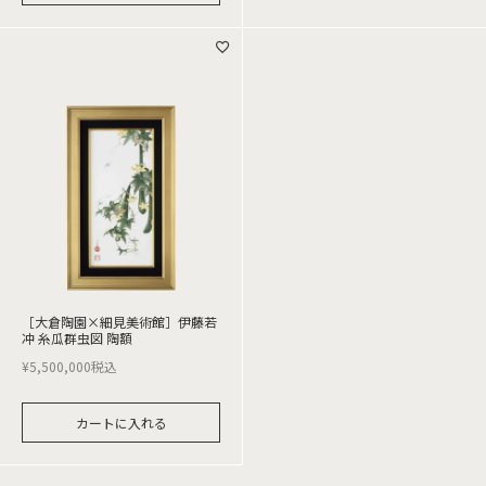
［大倉陶園×細見美術館］伊藤若
冲 糸瓜群虫図 陶額
¥
5,500,000
税込
カートに入れる