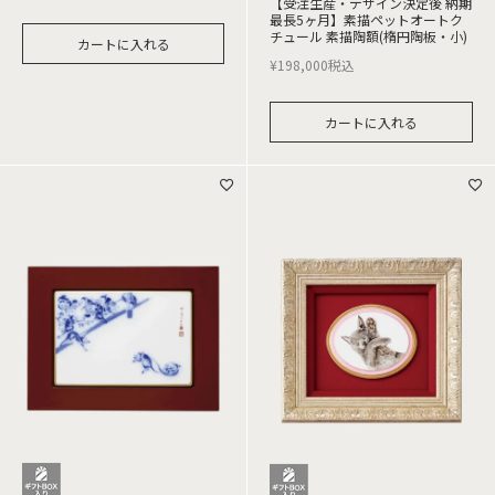
【受注生産・デザイン決定後 納期
最長5ヶ月】素描ペットオートク
チュール 素描陶額(楕円陶板・小)
カートに入れる
¥
198,000
税込
カートに入れる