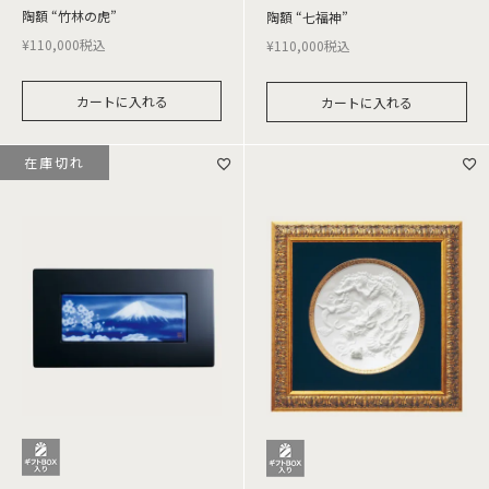
陶額 “竹林の虎”
陶額 “七福神”
¥
110,000
税込
¥
110,000
税込
カートに入れる
カートに入れる
在庫切れ