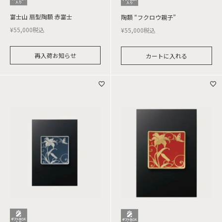
富士山 扇型陶額 赤富士
陶額 “フクロウ親子”
¥
55,000
税込
¥
55,000
税込
再入荷お知らせ
カートに入れる