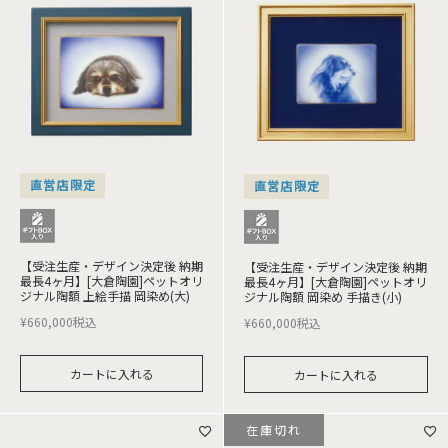
直営店限定
直営店限定
【受注生産・デザイン決定後 納期
【受注生産・デザイン決定後 納期
最長4ヶ月】[大倉陶園]ペットオリ
最長4ヶ月】[大倉陶園]ペットオリ
ジナル陶額 上絵手描 岡染め(大)
ジナル陶額 岡染め 手描き(小)
¥
660,000
税込
¥
660,000
税込
カートに入れる
カートに入れる
在庫切れ