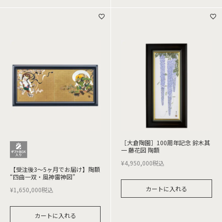
［大倉陶園］100周年記念 鈴木其
一 藤花図 陶額
¥
4,950,000
税込
【受注後3～5ヶ月でお届け】陶額
“四曲一双・風神雷神図”
カートに入れる
¥
1,650,000
税込
カートに入れる