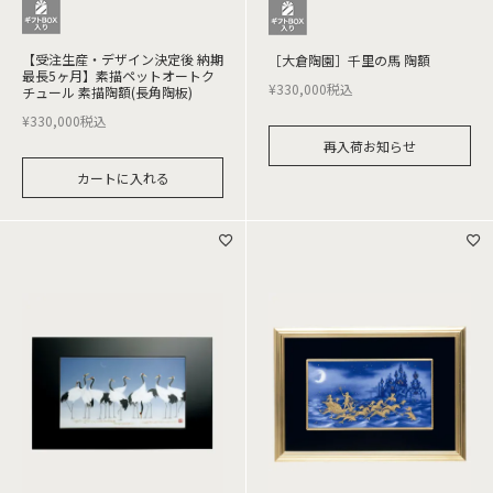
【受注生産・デザイン決定後 納期
［大倉陶園］千里の馬 陶額
最長5ヶ月】素描ペットオートク
¥
330,000
税込
チュール 素描陶額(長角陶板)
¥
330,000
税込
再入荷お知らせ
カートに入れる