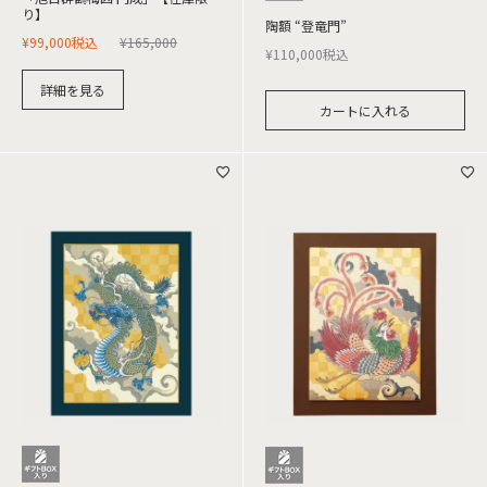
り】
陶額 “登竜門”
¥
99,000
税込
¥
165,000
¥
110,000
税込
詳細を見る
カートに入れる