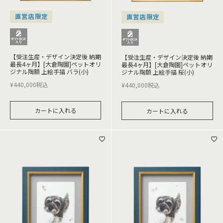
直営店限定
直営店限定
【受注生産・デザイン決定後 納期
【受注生産・デザイン決定後 納期
最長4ヶ月】[大倉陶園]ペットオリ
最長4ヶ月】[大倉陶園]ペットオリ
ジナル陶額 上絵手描 バラ(小)
ジナル陶額 上絵手描 桜(小)
¥
440,000
税込
¥
440,000
税込
カートに入れる
カートに入れる