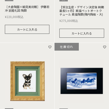
［大倉陶園×細見美術館］ 伊藤若
【受注生産・デザイン決定後 納期
冲 鼠婚礼図 陶額
最長5ヶ月】素描ペットオートク
チュール 素描陶額(楕円陶板・大)
¥
220,000
税込
¥
275,000
税込
カートに入れる
カートに入れる
在庫切れ