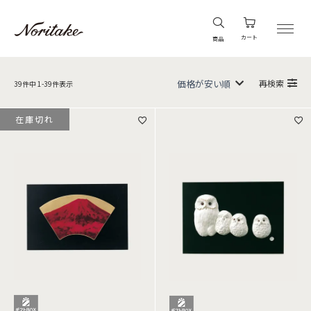
カート
商品
再検索
39
件中
1
-
39
件表示
在庫切れ