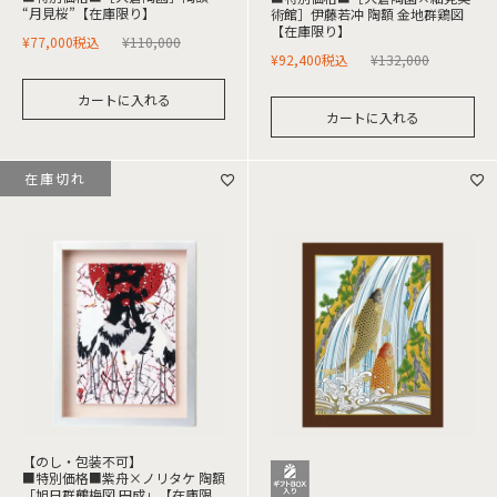
“月見桜”【在庫限り】
術館］伊藤若冲 陶額 金地群鶏図
【在庫限り】
¥
77,000
税込
¥
110,000
¥
92,400
税込
¥
132,000
カートに入れる
カートに入れる
在庫切れ
【のし・包装不可】
■特別価格■紫舟×ノリタケ 陶額
「旭日群鶴梅図 円成」【在庫限