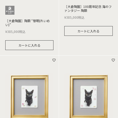
［大倉陶園］100周年記念 海のフ
ァンタジー 陶額
¥
385,000
税込
［大倉陶園］陶額 “黎明(れいめ
い)”
カートに入れる
¥
385,000
税込
カートに入れる