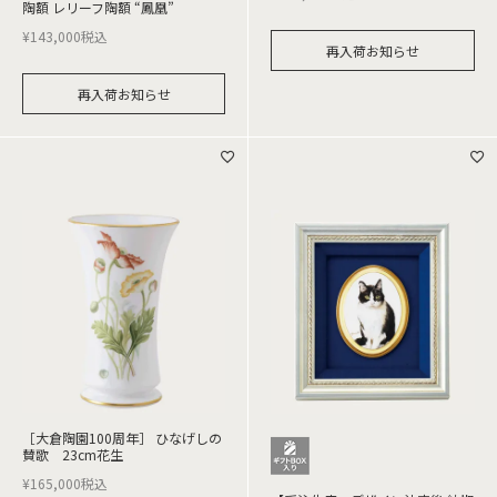
陶額 レリーフ陶額 “鳳凰”
¥
143,000
税込
再入荷お知らせ
再入荷お知らせ
［大倉陶園100周年］ ひなげしの
賛歌 23cm花生
¥
165,000
税込