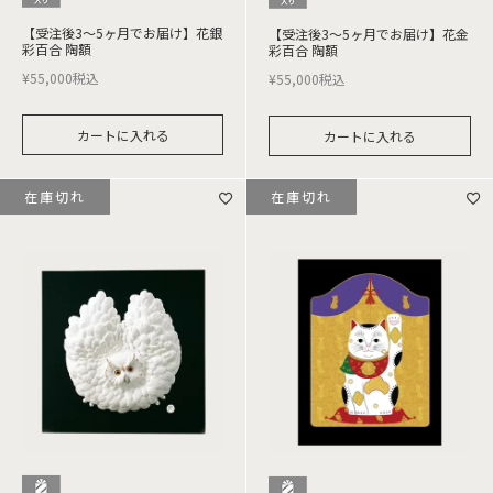
【受注後3～5ヶ月でお届け】花銀
【受注後3～5ヶ月でお届け】花金
彩百合 陶額
彩百合 陶額
¥
55,000
税込
¥
55,000
税込
カートに入れる
カートに入れる
在庫切れ
在庫切れ