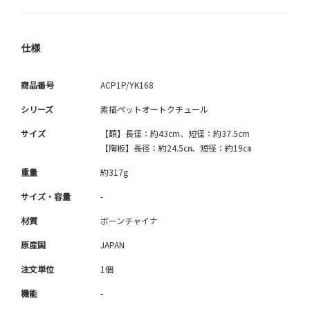
仕様
商品番号
ACP1P/YK168
シリーズ
素描ペットオートクチュール
サイズ
【額】長径：約43cm、短径：約37.5cm
【陶板】長径：約24.5㎝、短径：約19㎝
重量
約317g
サイズ・容量
-
材質
ボーンチャイナ
原産国
JAPAN
注文単位
1個
機能
-