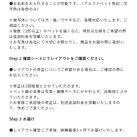
●お名前をお入れすることが可能です。（アルファベット表記／文
字色は金色のみ）
※被写体については犬／猫／ウサギなど、各種対応いたします。ご
相談ください。
※複数（2匹以上）のペットを描くなど、特別な仕様をご希望の際
は追加料金を頂戴いたします。
※お写真は当社にて大切にお預かりし、商品をお届の際に返却い
たします。
Step.2 確認シートにてレイアウトをご確認ください。
●レイアウトの修正についてご希望がある場合は、ご確認の際に
お伝えください。
※修正は2回程度とさせていただきます。
※ペット画の背景は写真・画像データにかかわらず、白無地とさせ
ていただきます。
※お客様ご承認後の修正は、別途追加料金を頂戴いたしますの
で、予めご了承ください。
Step.3 お届け
●レイアウト確定ご了承後、納期最長5ヶ月でお届けいたします。