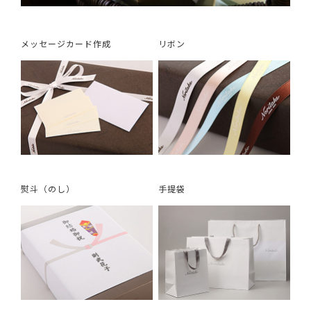
メッセージカード作成
リボン
熨斗（のし）
手提袋