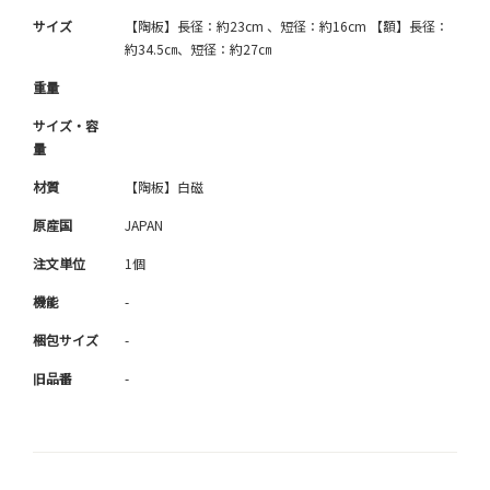
サイズ
【陶板】長径：約23cm 、短径：約16cm 【額】長径：
約34.5㎝、短径：約27㎝
重量
サイズ・容
量
材質
【陶板】白磁
原産国
JAPAN
注文単位
1個
機能
-
梱包サイズ
-
旧品番
-