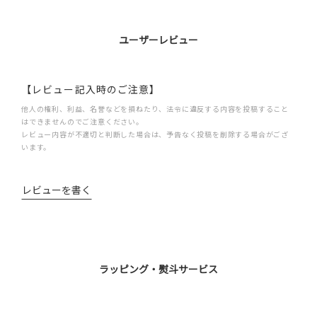
ユーザーレビュー
【レビュー記入時のご注意】
他人の権利、利益、名誉などを損ねたり、法令に違反する内容を投稿すること
はできませんのでご注意ください。
レビュー内容が不適切と判断した場合は、予告なく投稿を削除する場合がござ
います。
レビューを書く
ラッピング・熨斗サービス