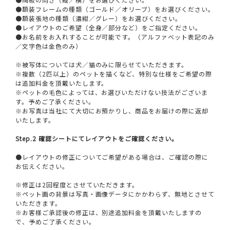
●額装フレームの種類（ゴールド／オリーブ）をお選びください。
●額装張地の種類（濃紺／グレー）をお選びください。
●レイアウトのご希望（全身／部分など）をご指定ください。
●お名前をお入れすることが可能です。（アルファベット表記のみ
／文字色は金色のみ）
※被写体については犬／猫のみに限らせていただきます。
※複数（2匹以上）のペットを描くなど、特別な仕様をご希望の際
は追加料金を頂戴いたします。
※ペットの毛色によっては、お選びいただけない技法がございま
す。予めご了承ください。
※お写真は当社にて大切にお預かりし、商品をお届けの際に返却
いたします。
Step.2 確認シートにてレイアウトをご確認ください。
●レイアウトの修正についてご希望がある場合は、ご確認の際に
お伝えください。
※修正は2回程度とさせていただきます。
※ペット画の背景は写真・画像データにかかわらず、無地とさせて
いただきます。
※お客様ご承認後の修正は、別途追加料金を頂戴いたしますの
で、予めご了承ください。