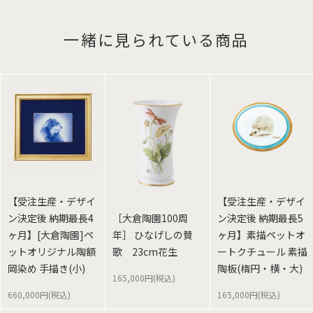
一緒に見られている商品
【受注生産・デザイ
【受注生産・デザイ
ン決定後 納期最長4
［大倉陶園100周
ン決定後 納期最長5
ヶ月】[大倉陶園]ペ
年］ ひなげしの賛
ヶ月】素描ペットオ
ットオリジナル陶額
歌 23cm花生
ートクチュール 素描
岡染め 手描き(小)
陶板(楕円・横・大)
165,000円(税込)
660,000円(税込)
165,000円(税込)