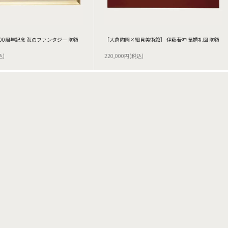
00周年記念 海のファンタジー 陶額
［大倉陶園×細見美術館］ 伊藤若冲 鼠婚礼図 陶額
込)
220,000円(税込)