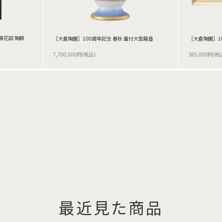
藤花図 陶額
［大倉陶園］100周年記念 春秋 蓋付大型扁壺
［大倉陶園］1
7,700,000円(税込)
385,000円(税
最近見た商品