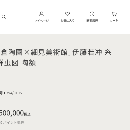
カート
マイページ
お気に入り
閲覧履歴
大倉陶園×細見美術館］伊藤若冲 糸
群虫図 陶額
号
E254/313S
500,000
税込
00
ポイント還元