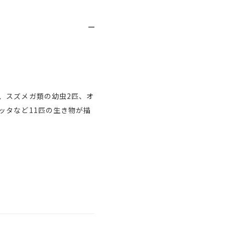
、スズメガ類の幼虫2匹、オ
ッタなど11匹の生き物が描