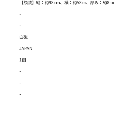
【額装】縦：約98cm、横：約58㎝、厚み：約8㎝
-
-
白磁
JAPAN
1個
-
-
-