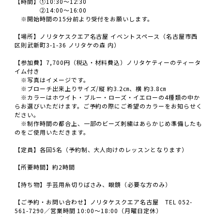
【時間】①10:30～12:30
②14:00～16:00
※開始時間の15分前より受付をお願いします。
【場所】ノリタケスクエア名古屋 イベントスペース（名古屋市西
区則武新町3-1-36 ノリタケの森 内）
【参加費】7,700円（税込・材料費込）ノリタケティーのティータ
イム付き
※写真はイメージです。
※ブローチ出来上りサイズ/縦 約3.2㎝、横 約3.8㎝
※カラーはホワイト・ブルー・ローズ・イエローの4種類の中か
らお選びいただけます。ご予約の際にご希望のカラーをお知らせく
ださい。
※制作時間の都合上、一部のビーズ刺繍はあらかじめ準備したも
のをご使用いただきます。
【定員】各回5名（予約制、大人向けのレッスンとなります）
【所要時間】約2時間
【持ち物】手芸用糸切りばさみ、眼鏡（必要な方のみ）
【ご予約・お問い合わせ】ノリタケスクエア名古屋 TEL 052-
561-7290／営業時間 10:00〜18:00（月曜日定休）