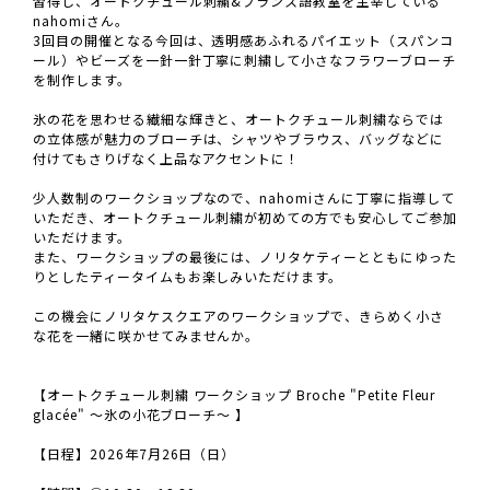
習得し、オートクチュール刺繍&フランス語教室を主宰している
nahomiさん。
3回目の開催となる今回は、透明感あふれるパイエット（スパンコ
ール）やビーズを一針一針丁寧に刺繍して小さなフラワーブローチ
を制作します。
氷の花を思わせる繊細な輝きと、オートクチュール刺繍ならでは
の立体感が魅力のブローチは、シャツやブラウス、バッグなどに
付けてもさりげなく上品なアクセントに！
少人数制のワークショップなので、nahomiさんに丁寧に指導して
いただき、オートクチュール刺繍が初めての方でも安心してご参加
いただけます。
また、ワークショップの最後には、ノリタケティーとともにゆった
りとしたティータイムもお楽しみいただけます。
この機会にノリタケスクエアのワークショップで、きらめく小さ
な花を一緒に咲かせてみませんか。
【オートクチュール刺繍 ワークショップ Broche "Petite Fleur
glacée" ～氷の小花ブローチ～ 】
【日程】2026年7月26日（日）