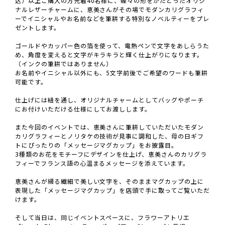
込）以上ご購入の方先着40名様に、蝶々の形をかたどったオリジ
ナルレザーチャームに、恵美さんがその場でモダンカリグラフィ
ーでイニシャルやお名前などを筆耕する特別なノベルティーをプレ
ゼントします。
ゴールドやカッパー色の箔を使って、電熱ペンで文字をあしらうた
め、角度を変えると文字がキラキラと輝く仕上がりになります。
（インクの筆耕ではありません）
お名前やイニシャル以外にも、5文字前後でご希望のワードも筆耕
可能です。
仕上げには紐を通し、オリジナルチャームとしてバッグやポーチ
にお付けいただける仕様にしてお渡しします。
また今回のイベントでは、恵美さんに筆耕していただいたモダン
カリグラフィーとノリタケの技術が見事に調和した、母の日ギフ
トにぴったりの「メッセージマグカップ」をお披露目。
3種類のお花をモチーフにデザインを仕上げ、恵美さんのカリグラ
フィーでフランス語の心温まるメッセージを添えています。
恵美さんが綴る繊細で美しい文字を、そのままマグカップの上に
表現した「メッセージマグカップ」を店頭で手に取ってご覧いただ
けます。
そして当日は、同じイベントスペースに、フラワーアトリエ