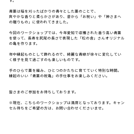
す。
青藁は稲を刈ったばかりの青々とした藁のことで、
爽やかな香りと柔らかさがあり、昔から「お祝い」や「神さまへ
の贈りもの」に使われてきました。
今回のワークショップでは、今年愛知で収穫された香り高い青藁
を使って、長寿を尻尾の長さで表現した「松の舎」さんオリジナル
の亀を作ります。
年中縁起ものとして飾れるので、綺麗な青緑が徐々に変化してい
く様子を見て過ごすのも楽しいものです。
手のひらで藁を編み、ひとつのかたちに育てていく特別な時間。
縁起のいい「青藁の祝亀」の手仕事をお楽しみください。
皆さまのご参加をお待ちしております。
※現在、こちらのワークショップは満席となっております。キャン
セル待ちをご希望の方は、お問い合わせくださいませ。