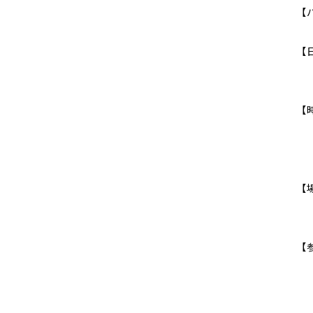
【
【
【
※
【
【
※