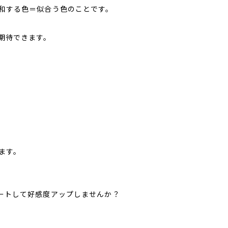
和する色＝似合う色のことです。
期待できます。
ます。
ートして好感度アップしませんか？