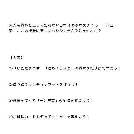
大人も意外と正しく知らない日本食の基本スタイル「一汁三
菜」、この機会に楽しくわいわい学んでみませんか？
【内容】
①「いただきます」「ごちそうさま」の意味を紙芝居で学ぼう！
②塗り絵でランチョンマットを作ろう！
③食器を使って「一汁三菜」の配膳を覚えよう！
④お料理カードを使ってメニューを考えよう！