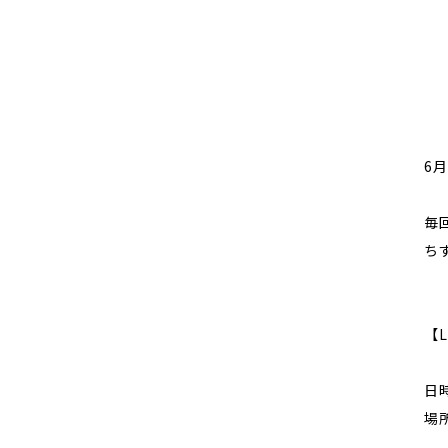
6月
毎
ち
【L
日時
場