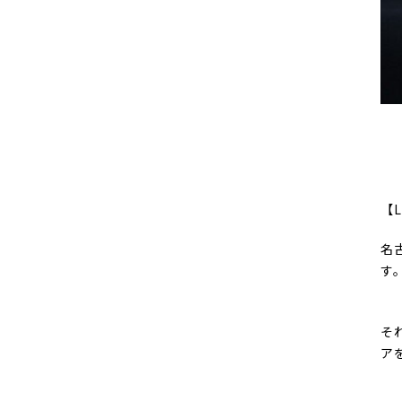
【L
名
す
そ
ア