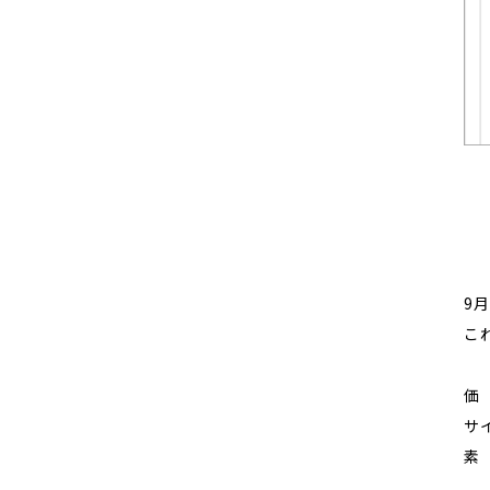
9
こ
価
サイ
素