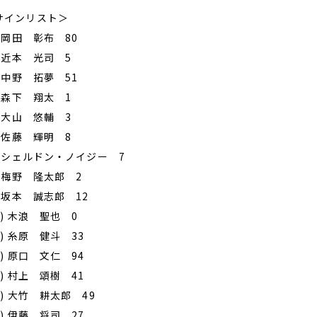
サインリスト＞
) 岡田 彰布 80
) 近本 光司 5
) 中野 拓夢 51
) 森下 翔太 1
) 大山 悠輔 3
) 佐藤 輝明 8
7) シェルドン・ノイジー 7
) 梅野 隆太郎 2
) 坂本 誠志郎 12
0) 木浪 聖也 0
1) 糸原 健斗 33
2) 原口 文仁 94
3) 村上 頌樹 41
4) 大竹 耕太郎 49
5) 伊藤 将司 27