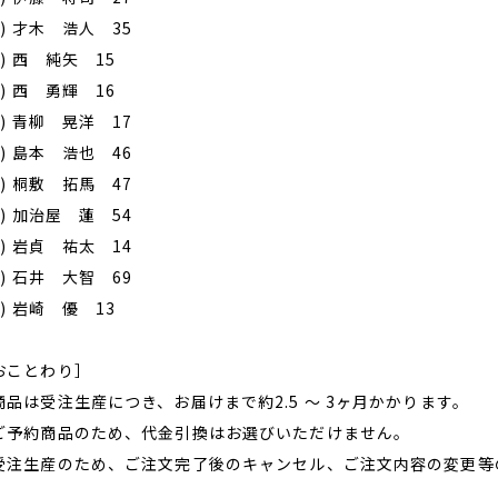
6) 才木 浩人 35
7) 西 純矢 15
8) 西 勇輝 16
9) 青柳 晃洋 17
0) 島本 浩也 46
1) 桐敷 拓馬 47
2) 加治屋 蓮 54
3) 岩貞 祐太 14
4) 石井 大智 69
5) 岩崎 優 13
おことわり］
商品は受注生産につき、お届けまで約2.5 ～ 3ヶ月かかります。
ご予約商品のため、代金引換はお選びいただけません。
受注生産のため、ご注文完了後のキャンセル、ご注文内容の変更等