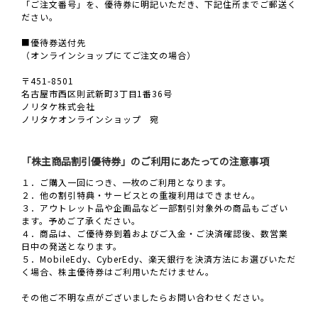
「ご注文番号」を、優待券に明記いただき、下記住所までご郵送く
ださい。
■優待券送付先
（オンラインショップにてご注文の場合）
〒451-8501
名古屋市西区則武新町3丁目1番36号
ノリタケ株式会社
ノリタケオンラインショップ 宛
「株主商品割引優待券」のご利用にあたっての注意事項
１．ご購入一回につき、一枚のご利用となります。
２．他の割引特典・サービスとの重複利用はできません。
３．アウトレット品や企画品など一部割引対象外の商品もござい
ます。予めご了承ください。
４．商品は、ご優待券到着およびご入金・ご決済確認後、数営業
日中の発送となります。
５．MobileEdy、CyberEdy、楽天銀行を決済方法にお選びいただ
く場合、株主優待券はご利用いただけません。
その他ご不明な点がございましたらお問い合わせください。