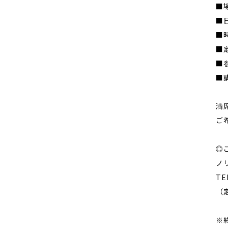
■
■
■時
■
■
■
満
ご
◎
ノ
TE
（
※