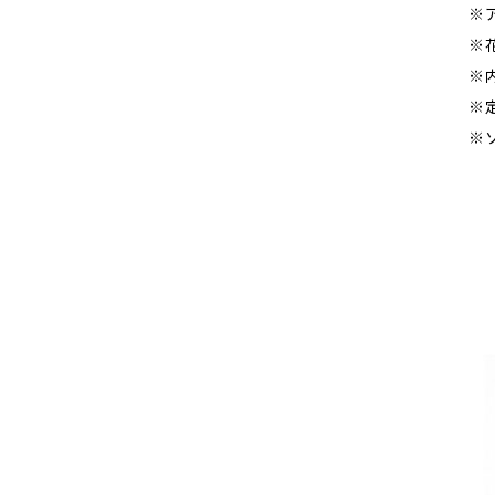
※
※
※
※
※