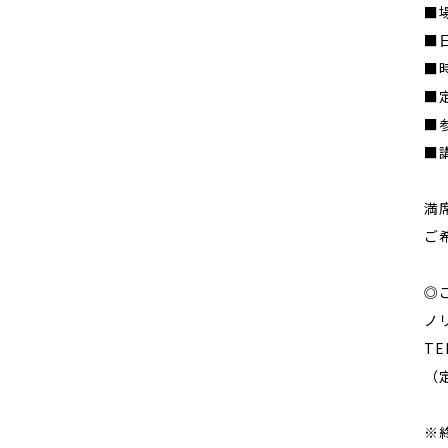
■
■
■時
■
■
■
満
ご
◎
ノ
TE
（
※