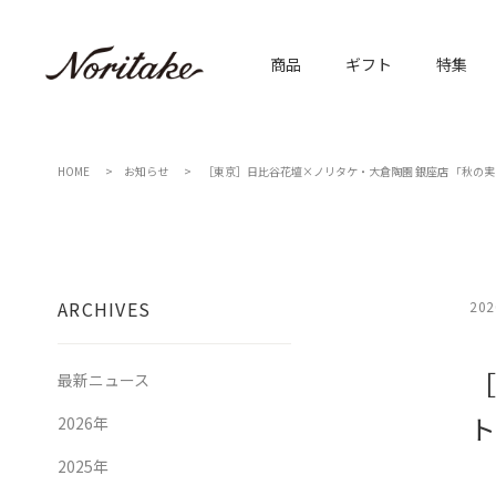
商品
ギフト
特集
HOME
お知らせ
［東京］日比谷花壇×ノリタケ・大倉陶園 銀座店 「秋の
ARCHIVES
202
［
最新ニュース
ト
2026年
2025年