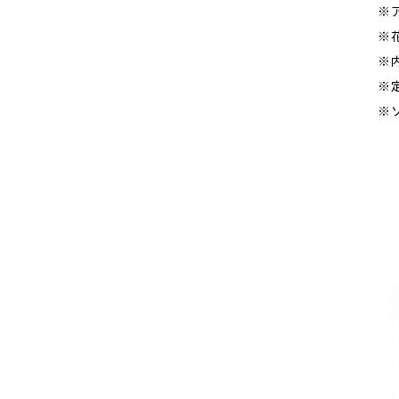
※
※
※
※
※