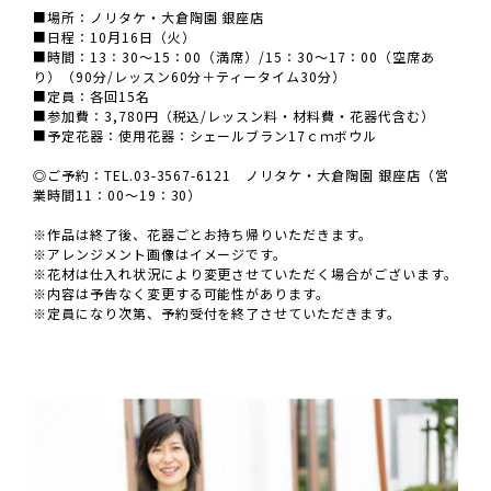
■場所：ノリタケ・大倉陶園 銀座店
■日程：10月16日（火）
■時間：13：30～15：00（満席）/15：30～17：00（空席あ
り）（90分/レッスン60分＋ティータイム30分）
■定員：各回15名
■参加費：3,780円（税込/レッスン料・材料費・花器代含む）
■予定花器：使用花器：シェールブラン17ｃｍボウル
◎ご予約：TEL.03-3567-6121 ノリタケ・大倉陶園 銀座店（営
業時間11：00～19：30）
※作品は終了後、花器ごとお持ち帰りいただきます。
※アレンジメント画像はイメージです。
※花材は仕入れ状況により変更させていただく場合がございます。
※内容は予告なく変更する可能性があります。
※定員になり次第、予約受付を終了させていただきます。