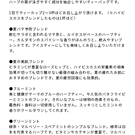
ハーブの葉が泳ぎやすく成分を抽出しやすいティーバッグです。
1包でティーカップ2～3杯ほどお召し上がり頂けます。（※ハイビ
スカスをブレンドしたものは1杯ほど）
●夏バテ予防ブレンド
飲むサラダと言われるマテ茶と、ルイボスがベースのハーブティ
ー。カルダモンのスパイシーな香りがほんのりと、飲みやすいブ
レンドです。アイスティーにしても美味しくお召し上りいただけま
す。
●夏の美肌ブレンド
ビタミンCが豊富なローズヒップと、ハイビスカスの栄養素の相乗
効果が切っても切り離せない最強の組み合わせ。夏の疲れたお肌に
おすすめのブレンドです。夏の疲労回復にも効果的。
●ブルーミント
美と健康がテーマのブルーのハーブティー。今人気のバタフライピ
ーとミントのブレンド。きれいなブルーは植物の色素そのもの、
着色料・香料は一切使用していません。スッキリとしたミントの
香りがクールダウンしてくれます。
●グリーンミント
緑茶・マルベリー・スペアミントのシンプルなブレンド。緑茶は日
本を代表するハーブです。ビタミンやカテキンが豊富で、マルベリ