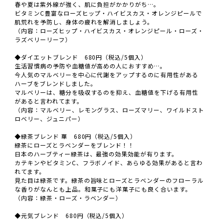
春や夏は紫外線が強く、肌に負担がかかりがち…。
ビタミンC豊富なローズヒップ・ハイビスカス・オレンジピールで
肌荒れを予防し、身体の疲れを解消しましょう。
（内容：ローズヒップ・ハイビスカス・オレンジピール・ローズ・
ラズベリーリーフ）
◆ダイエットブレンド 680円（税込/5個入）
生活習慣病の予防や血糖値が高めの人におすすめ…。
今人気のマルベリーを中心に代謝をアップするのに有用性がある
ハーブをブレンドしました。
マルベリーは、糖分を吸収するのを抑え、血糖値を下げる有用性
があると言われてます。
（内容：マルベリー、レモングラス、ローズマリー、ワイルドスト
ロベリー、ジュニパー）
◆緑茶ブレンド 華 680円（税込/5個入）
緑茶にローズとラベンダーをブレンド！！
日本のハーブティー緑茶は、最強の効果効能が有ります。
カテキンやビタミンC、フラボノイド、あらゆる効果があると言わ
れてます。
見た目は緑茶です。緑茶の旨味とローズとラベンダーのフローラル
な香りがなんとも上品。和菓子にも洋菓子にも良く合います。
（内容：緑茶・ローズ・ラベンダー）
◆元気ブレンド 680円（税込/5個入）