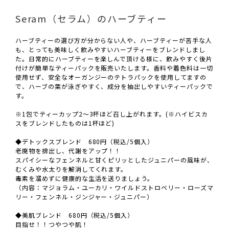
Seram（セラム）のハーブティー
ハーブティーの選び方が分からない人や、ハーブティーが苦手な人
も、とっても美味しく飲みやすいハーブティーをブレンドしまし
た。日常的にハーブティーを楽しんで頂ける様に、飲みやすく後片
付けが簡単なティーパックを販売いたします。香料や着色料は一切
使用せず、安全なオーガンジーのテトラパックを使用してますの
で、ハーブの葉が泳ぎやすく、成分を抽出しやすいティーパックで
す。
※1包でティーカップ2～3杯ほど召し上がれます。(※ハイビスカ
スをブレンドしたものは1杯ほど)
◆デトックスブレンド 680円（税込/5個入）
老廃物を排出し、代謝をアップ！！
スパイシーなフェンネルと甘くピリッとしたジュニパーの風味が、
むくみや水太りを解消してくれます。
毒素を溜めずに健康的な生活を送りましょう。
（内容：マジョラム・ユーカリ・ワイルドストロベリー・ローズマ
リー・フェンネル・ジンジャー・ジュニパー）
◆美肌ブレンド 680円（税込/5個入）
目指せ！！つやつや肌！