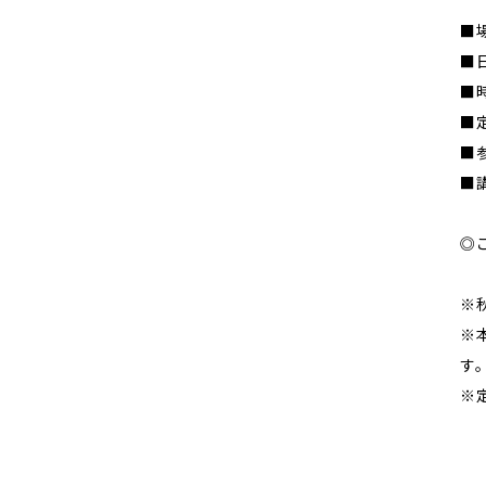
■
■
■時
■
■
■
◎
※
※
す
※