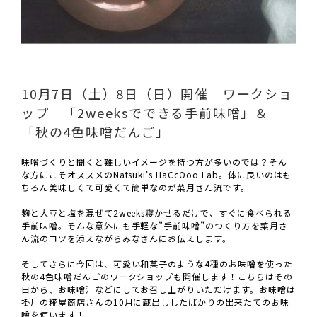
10月7日（土）8日（日）開催 ワークショ
ップ 「2weeksでできる手前味噌」＆
「秋の4色味噌だんご」
味噌づくりと聞くと難しいイメージを持つ方が多いのでは？そん
な方にこそオススメのNatsuki's HaCcOoo Lab。体に良いのはも
ちろん美味しくて可愛くて簡単なのが菜月さん流です。
麹と大豆と塩を混ぜて2weeks寝かせるだけで、すぐに食べられる
手前味噌。そんな意外にも手軽な”手前味噌”のつくり方を菜月さ
ん流のコツを添えながらみなさんにお伝えします。
そしてさらに今回は、可愛い和菓子のような4種のお味噌を使った
秋の4色味噌だんごのワークショップも開催します！こちらはその
日から、お味噌汁などにしてお召し上がりいただけます。お味噌は
掛川の糀屋商店さんの10月に蔵出ししたばかりの出来たてのお味
噌を使います！