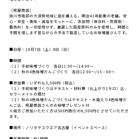
［糀屋商店］
掛川市南部の大須賀地域に店を構える、明治43年創業の老舗。安
心・安全・美味・減塩をモットーに、添加物（保存料・防腐剤・
着色料）を一切使用せず、厳選した国産原料のみを使用し、時間と
手間を惜しまず昔ながらの手法で製造しているお味噌屋さんです。
■日程：10月7日（土）8日（日）
■時間
（１）手前味噌づくり 各日11:00～/14:00～
（２）秋の4色味噌だんごづくり 各日12:00～/15：00～
■参加費：いずれも3,500円（税込）
（１）手前味噌づくりはテキスト・材料費（仕上がり1キロ）込、
セラーメイトの瓶付
（２）秋の4色味噌だんごづくりはテキスト・木箱入り4色味噌だ
んご込、糀屋商店さんのお味噌プレゼント付
※両方ご参加いただく方は500円割引の6,500円とさせていただき
ます。
■場所：ノリタケスクエア名古屋（イベントスペース）
■所要時間：約1時間