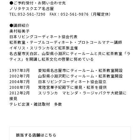
●ご予約受付・お問い合わせ先
ノリタケスクエア名古屋
TEL:052-561-7290 FAX：052-561-9876（月曜定休）
●講師紹介
奥村裕美子
日本リビングコーディネート協会代表
紅茶教室・テーブルコーディネート・プロトコールマナー講師
イギリス・スリランカなど紅茶旅主催
名古屋市天白区、山梨県小淵沢にティールームと共に紅茶教室「ラ
ティス」を開講し紅茶文化の啓蒙に努めている
1997年3月 愛知県名古屋市にティールーム・紅茶教室開設
2002年7月 山梨県小淵沢町にティールーム・紅茶教室開設
2004年7月 日本リビングコーディネート協会設立
2008年7月 常陸宮華子妃殿下に接見・紅茶を提供
2012年2月 スリランカ マヒンダ・ラージャパクサ大統領に
接見
テレビ出演・雑誌取材 多数
該当する店舗はこちら