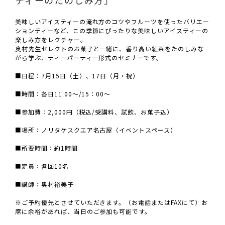
ティーのたのしみ方」
美味しいアイスティーの淹れ方のコツやフルーツを使ったバリエー
ションティーなど、この季節にぴったりな美味しいアイスティーの
楽しみ方をレクチャー。
奥村先生セレクトのお菓子と一緒に、香り高い紅茶をたのしみな
がら学ぶ、ティーパーティー形式のセミナーです。
■日程：7月15日（土）、17日（月・祝）
■時間：各日11:00～/15：00～
■参加費：2,000円（税込/受講料、試飲、お菓子込）
■場所：ノリタケスクエア名古屋（イベントスペース）
■所要時間：約1時間
■定員：各回10名
■講師：奥村裕美子
※ご予約優先とさせていただきます。（お電話またはFAXにて）お
席に余裕があれば、当日のご参加も可能です。